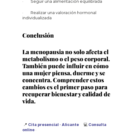
·        Seguir una alimentación equilibrada
·        Realizar una valoración hormonal 
individualizada
Conclusión
La menopausia no solo afecta el 
metabolismo o el peso corporal. 
También puede influir en cómo 
una mujer piensa, duerme y se 
concentra. Comprender estos 
cambios es el primer paso para 
recuperar bienestar y calidad de 
vida.
📍 
Cita presencial · Alicante
     💻 
Consulta 
online
 ·