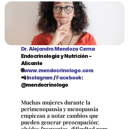
Dr. Alejandro Mendoza Cerna
Endocrinología y Nutrición – 
Alicante
🌐
www.mendocrinologo.com
📲 
Instagram 
/ 
Facebook
: 
@mendocrinologo
Muchas mujeres durante la 
perimenopausia y menopausia 
empiezan a notar cambios que 
pueden generar preocupación: 
olvidos frecuentes, dificultad para 