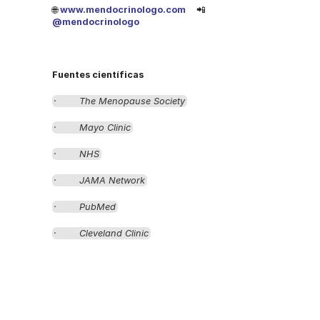
🌐
www.mendocrinologo.com
📲
@mendocrinologo
Fuentes científicas
·        The Menopause Society
·        Mayo Clinic
·        NHS
·        JAMA Network
·        PubMed
·        Cleveland Clinic